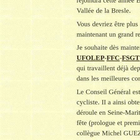
rejoindra cette année B
Vallée de la Bresle.
Vous devriez être plus 
maintenant un grand re
Je souhaite dès mainte
UFOLEP
-
FFC
-
FSGT
qui travaillent déjà d
dans les meilleures co
Le Conseil Général est
cycliste. II a ainsi ob
déroule en Seine-Mari
fête (prologue et prem
collègue Michel GUEZ 