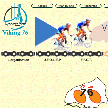
Accueil
Plan du site
Recherche
L'organisation
U.F.O.L.E.P.
F.F.C.T.