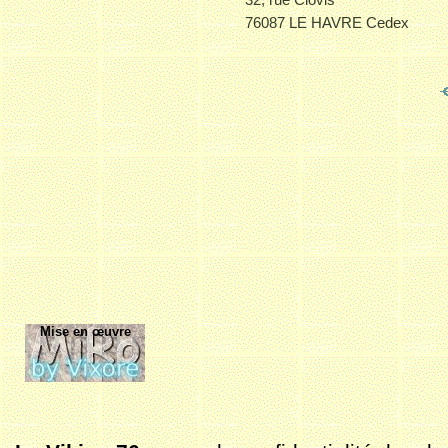
76087 LE HAVRE Cedex
Mise en œuvre