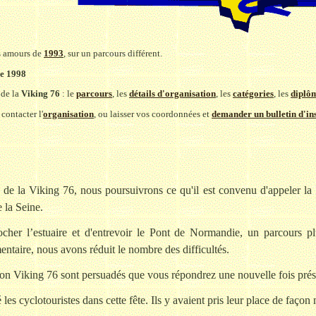
es amours de
1993
, sur un parcours différent.
e 1998
 de la
Viking 76
: le
parcours
, les
détails d'organisation
, les
catégories
, les
diplô
contacter l'
organisation
, ou laisser vos coordonnées et
demander un bulletin d'in
 de la Viking 76, nous poursuivrons ce qu'il est convenu d'appeler la 
e la Seine.
ocher l’estuaire et d'entrevoir le Pont de Normandie, un parcours 
ntaire, nous avons réduit le nombre des difficultés.
ion Viking 76 sont persuadés que vous répondrez une nouvelle fois prése
 les cyclotouristes dans cette fête. Ils y avaient pris leur place de faç