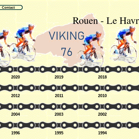
Contact
Rouen - Le Havr
2020
2019
2018
2012
2011
2010
2004
2003
2002
1996
1995
1994