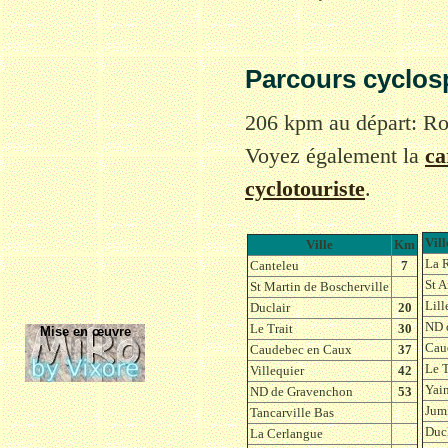
Parcours cyclosp
206 kpm au départ: Ro
Voyez également la
ca
cyclotouriste
.
Vill
Ville
Km
La 
Canteleu
7
St A
St Martin de Boscherville
Lil
Duclair
20
ND 
Le Trait
30
Mise en œuvre
Cau
Caudebec en Caux
37
Le T
Villequier
42
Yain
ND de Gravenchon
53
Jum
Tancarville Bas
Ducl
La Cerlangue