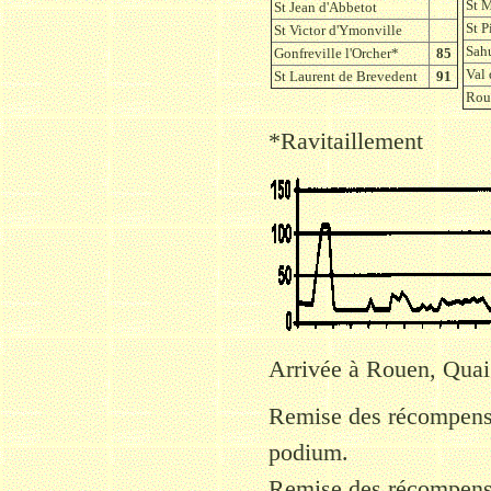
St M
St Jean d'Abbetot
St P
St Victor d'Ymonville
Sah
Gonfreville l'Orcher*
85
Val 
St Laurent de Brevedent
91
Rou
*Ravitaillement
Arrivée à Rouen, Quai
Remise des récompense
podium.
Remise des récompense