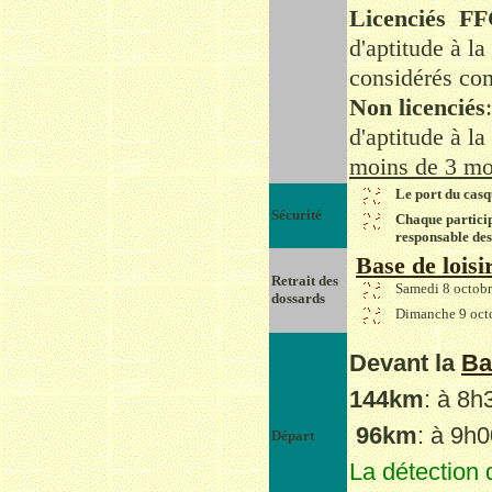
Licenciés F
d'aptitude à l
considérés co
Non licenciés
d'aptitude à la
moins de 3 mo
Le port du casq
Sécurité
Chaque participa
responsable des 
Base de lois
Retrait des
Samedi 8 octobr
dossards
Dimanche 9 octo
Devant la
Ba
144km
:
à 8h
96km
:
à 9h0
Départ
La détection