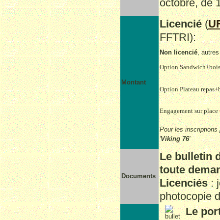
octobre, de 
Licencié
(
U
FFTRI):
Non licencié
, autres
Option Sandwich+boi
Montant
Option Plateau repas+
Engagement sur place
Pour les inscriptions
'
Viking 76
'
Le bulletin 
toute deman
Documents
Licenciés
: 
photocopie d
Le por