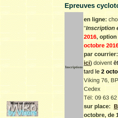
Epreuve
s
cyclot
en ligne:
cho
"
Inscription 
2016
,
option
octobre 201
par courrier:
ici
)
doivent
ê
Inscriptions
tard le
2 oct
Viking 76, 
Cedex
Tél:
09 63 6
Mise en œuvre
sur place:
B
octobre, de 