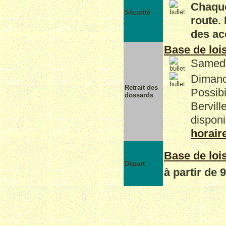
Chaque
Sécurité
route. 
des acc
Base de loi
Samedi
Dimanc
Retrait des
Possibi
dossards
Bervill
dispon
horair
Base de loi
Départ
à partir de 