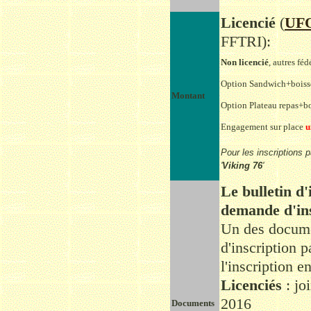
Licencié
(
UF
FFTRI):
Non licencié
, autres féd
Option Sandwich+bois
Montant
Option Plateau repas+b
Engagement sur place
u
Pour les inscriptions 
'
Viking 76
'
Le bulletin d'
demande d'ins
Un des documen
d'inscription p
l'inscription e
Licenciés
: jo
2016
Documents