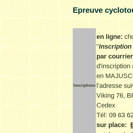
Epreuve cycloto
en ligne:
cho
"
Inscription
par courrier
d'inscriptio
en
MAJUSC
l'adresse sui
Inscriptions
Viking 76,
Cedex
Tél:
09 63 6
sur place: