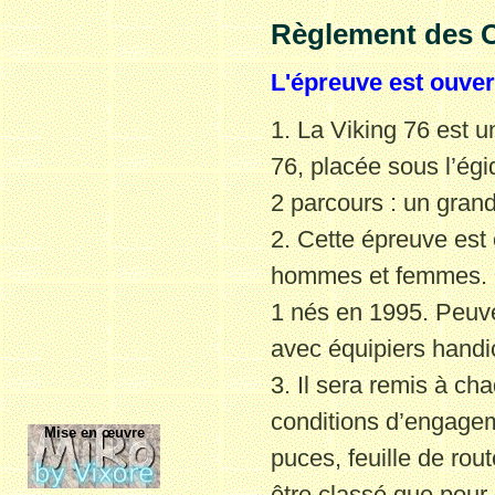
Règlement de
s
C
L'épreuve est ouvert
1. La Viking 76 est u
76, placée sous l’ég
2 parcours : un gran
2. Cette épreuve est
hommes et femmes. L
1 nés en 1995. Peuv
avec équipiers
handi
3. Il sera remis à ch
conditions d’engage
Mise en œuvre
puces, feuille de rout
être classé
que pour 