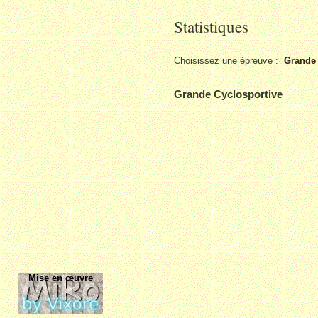
Statistiques
Choisissez une épreuve :
Grande 
Grande Cyclosportive
Mise en œuvre