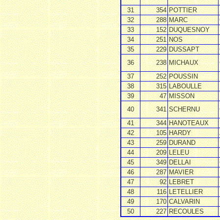
31
354
POTTIER
32
288
MARC
33
152
DUQUESNOY
34
251
NOS
35
229
DUSSAPT
36
238
MICHAUX
37
252
POUSSIN
38
315
LABOULLE
39
47
MISSON
40
341
SCHERNU
41
344
HANOTEAUX
42
105
HARDY
43
259
DURAND
44
209
LELEU
45
349
DELLAI
46
287
MAVIER
47
92
LEBRET
48
116
LETELLIER
49
170
CALVARIN
50
227
RECOULES