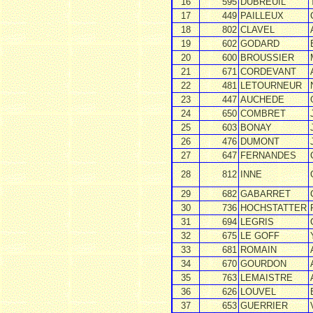
16
595
DUBREUIL
17
449
PAILLEUX
18
802
CLAVEL
19
602
GODARD
20
600
BROUSSIER
21
671
CORDEVANT
22
481
LETOURNEUR
23
447
AUCHEDE
24
650
COMBRET
25
603
BONAY
26
476
DUMONT
27
647
FERNANDES
28
812
INNE
29
682
GABARRET
30
736
HOCHSTATTER
31
694
LEGRIS
32
675
LE GOFF
33
681
ROMAIN
34
670
GOURDON
35
763
LEMAISTRE
36
626
LOUVEL
37
653
GUERRIER