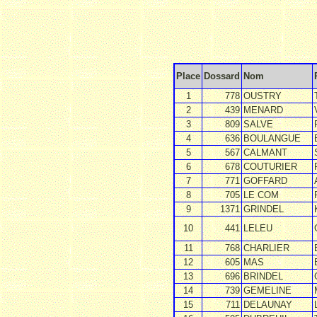
Place
Dossard
Nom
1
778
OUSTRY
2
439
MENARD
3
809
SALVE
4
636
BOULANGUE
5
567
CALMANT
6
678
COUTURIER
7
771
GOFFARD
8
705
LE COM
9
1371
GRINDEL
10
441
LELEU
11
768
CHARLIER
12
605
MAS
13
696
BRINDEL
14
739
GEMELINE
15
711
DELAUNAY