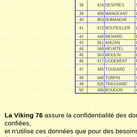
38
814
DESPRES
39
408
MANGEANT
40
803
DUMANOIR
41
672
BOUTEILLER
42
440
MENARD
43
561
ANIZAN
44
549
HEURTEL
45
563
MOULIN
46
817
GODEBERT
47
445
TOUGARD
48
648
TURPIN
49
826
TRASSARD
50
406
BOUGON
La Viking 76
assure la confidentialité des do
confiées,
et n'utilise ces données que pour des besoin