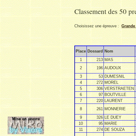
Classement des 50 pr
Choisissez une épreuve :
Grande 
Place
Dossard
Nom
1
213
MAS
2
196
AUDOUX
3
53
DUMESNIL
4
272
MOREL
5
306
VERSTRAETEN
6
97
BOUTVILLE
7
220
LAURENT
8
261
MONNERIE
9
326
LE DUEY
Mise en œuvre
10
95
MARIE
11
274
DE SOUZA