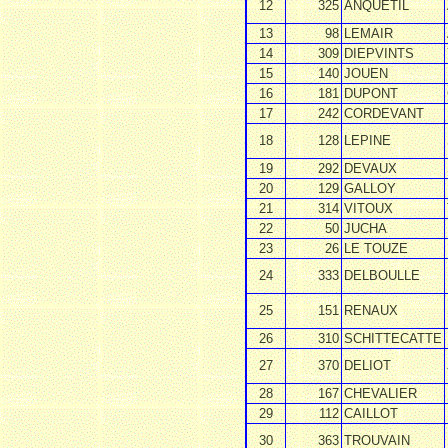
12
325
ANQUETIL
13
98
LEMAIR
14
309
DIEPVINTS
15
140
JOUEN
16
181
DUPONT
17
242
CORDEVANT
18
128
LEPINE
19
292
DEVAUX
20
129
GALLOY
21
314
VITOUX
22
50
JUCHA
23
26
LE TOUZE
24
333
DELBOULLE
25
151
RENAUX
26
310
SCHITTECATTE
27
370
DELIOT
28
167
CHEVALIER
29
112
CAILLOT
30
363
TROUVAIN