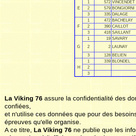
1
572
VINCENDET
E
2
579
BONGIORNI
3
335
DALAGE
1
472
BACHELAY
F
2
390
CAILLOT
3
418
SAILLANT
1
19
SAVARY
G
2
2
LAUNAY
3
128
BELIEN
1
339
BLONDEL
H
2
3
La Viking 76
assure la confidentialité des do
confiées,
et n'utilise ces données que pour des besoin
épreuves qu'elle organise.
A ce titre,
La Viking 76
ne publie que les inf