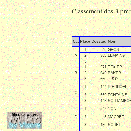
Classement des 3 prem
Cat
Place
Dossard
Nom
1
48
GROS
A
2
359
LEMAINS
3
1
571
TEXIER
B
2
646
BAKER
3
660
TROY
1
444
PIEDNOEL
C
2
559
FONTAINE
3
448
SORTAMBO
1
542
YON
Mise en œuvre
D
2
3
MACRET
3
439
SOREL