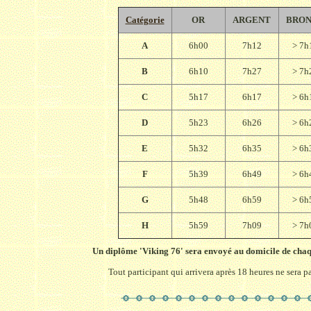
Catégorie
OR
ARGENT
BRO
A
6h00
7h12
> 7h
B
6h10
7h27
> 7h
C
5h17
6h17
> 6h
D
5h23
6h26
> 6h
E
5h32
6h35
> 6h
F
5h39
6h49
> 6h
G
5h48
6h59
> 6h
H
5h59
7h09
> 7h
Un diplôme 'Viking 76' sera envoyé au domicile de chaq
Tout participant qui arrivera après 18 heures ne sera pa