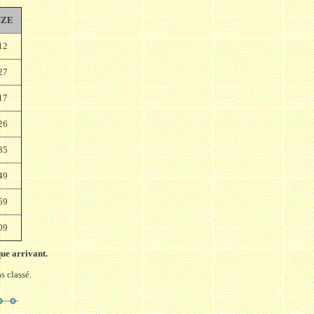
NZE
12
27
17
26
35
49
59
09
ue arrivant.
s classé.