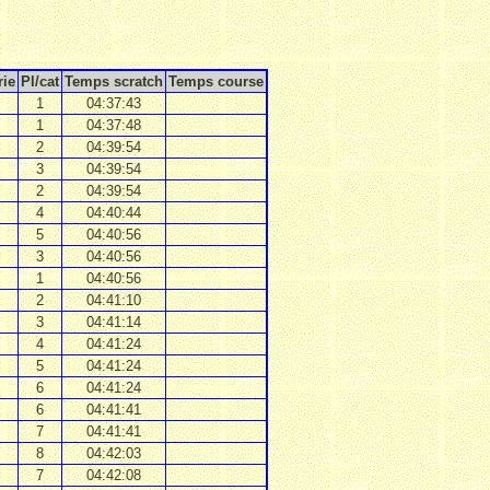
rie
Pl/cat
Temps scratch
Temps course
1
04:37:43
1
04:37:48
2
04:39:54
3
04:39:54
2
04:39:54
4
04:40:44
5
04:40:56
3
04:40:56
1
04:40:56
2
04:41:10
3
04:41:14
4
04:41:24
5
04:41:24
6
04:41:24
6
04:41:41
7
04:41:41
8
04:42:03
7
04:42:08