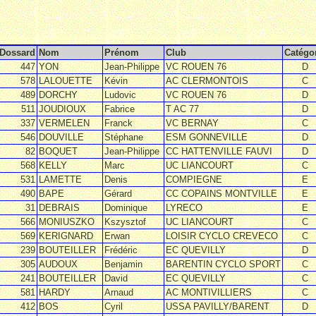
Dossard
Nom
Prénom
Club
Catégo
447
YON
Jean-Philippe
VC ROUEN 76
D
578
LALOUETTE
Kévin
AC CLERMONTOIS
C
489
DORCHY
Ludovic
VC ROUEN 76
D
511
JOUDIOUX
Fabrice
T AC 77
D
337
VERMELEN
Franck
VC BERNAY
C
546
DOUVILLE
Stéphane
ESM GONNEVILLE
D
82
BOQUET
Jean-Philippe
CC HATTENVILLE FAUVI
D
568
KELLY
Marc
UC LIANCOURT
C
531
LAMETTE
Denis
COMPIEGNE
E
490
BAPE
Gérard
CC COPAINS MONTVILLE
E
31
DEBRAIS
Dominique
LYRECO
E
566
MONIUSZKO
Kszysztof
UC LIANCOURT
C
569
KERIGNARD
Erwan
LOISIR CYCLO CREVECO
C
239
BOUTEILLER
Frédéric
EC QUEVILLY
D
305
AUDOUX
Benjamin
BARENTIN CYCLO SPORT
C
241
BOUTEILLER
David
EC QUEVILLY
C
581
HARDY
Arnaud
AC MONTIVILLIERS
C
412
BOS
Cyril
USSA PAVILLY/BARENT
D