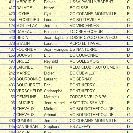
411
MERCIRIS
Fabien
USSA PAVILLY/BARENT
C
417
DALAGE
Hervé
EC OISSEL
D
420
LOYNEL
Cyrille
CC COPAINS MONTVILLE
E
354
LECOIFFIER
Laurent
AC SOTTEVILLE
C
124
MOTTELAY
Jérome
VC VINCENNES
D
529
DAREAU
Philippe
LC CREVECOEUR
E
540
HEDIN
Jean-Baptiste
LOISIR CYCLO CREVECO
C
378
STALIN
Laurent
ACPO LE HAVRE
E
407
FOURNIER
Jean-François
ES NANTERRE
D
155
BOURSY
Eric
EC COURONNE
D
497
BRUEZ
Reynold
VC SOLESMOIS
C
373
LAIGNEL
Yves
VELO CLUB HAUTOT/MER
E
242
MARRE
Didier
EC QUEVILLY
D
340
BOURDONNE
Laurent
VC BERNAY
D
406
BOUCHERET
Eric
PONTHIERRY
E
603
VERSCHELDE
Christophe
PONTHIERRY
C
56
GEMELINE
Matthieu
FORGES VELO'S 76
C
93
LAUGIER
Jean-Michel
ASCT TOUSSAINT
E
8
CHEVAUX
Mickaël
VC BOURGTHEROULDE
D
7
CHEVAUX
Arnaud
VC BOURGTHEROULDE
C
390
CUMONT
Jérome
CC COPAINS MONTVILLE
C
145
CANNESAN
Stéphane
ES AUFFAY
D
464
BAKER
Ken
E