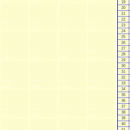
19
20
21
22
23
24
25
26
27
28
29
30
31
32
33
34
35
36
37
38
39
40
41