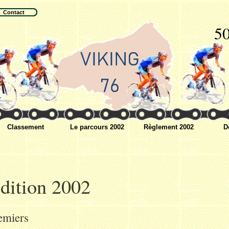
Contact
50
Classement
Le parcours 2002
Règlement 2002
D
dition 2002
emiers