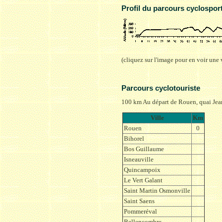
Profil du parcours cyclosport
(cliquez sur l'image pour en voir une
Parcours cyclotouriste
100 km Au départ de Rouen, quai Jean
Ville
Km
Rouen
0
Bihorel
Bos Guillaume
Isneauville
Quincampoix
Le Vert Galant
Saint Martin Osmonville
Saint Saens
Pommeréval