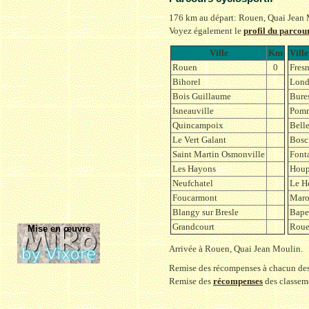
176 km au départ: Rouen, Quai Jean 
Voyez également le
profil du parcou
Ville
Km
Ville
Rouen
0
Fres
Bihorel
Lond
Bois Guillaume
Bure
Isneauville
Pomm
Quincampoix
Bell
Le Vert Galant
Bosc
Saint Martin Osmonville
Font
Les Hayons
Houp
Neufchatel
Le H
Foucarmont
Mar
Blangy sur Bresle
Bap
Grandcourt
Rou
Mise en œuvre
Arrivée à Rouen, Quai Jean Moulin.
Remise des récompenses à chacun des 3
Remise des
récompenses
des classeme