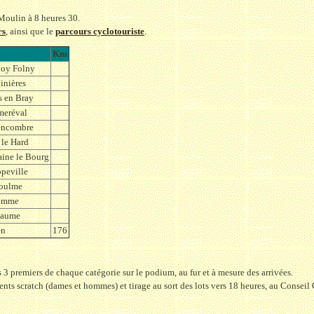
Moulin à 8 heures 30.
rs
, ainsi que le
parcours cyclotouriste
.
Km
noy Folny
inières
s en Bray
eréval
encombre
 le Hard
aine le Bourg
peville
oulme
omme
eaume
en
176
 premiers de chaque catégorie sur le podium, au fur et à mesure des arrivées.
nts scratch (dames et hommes) et tirage au sort des lots vers 18 heures, au Conseil G