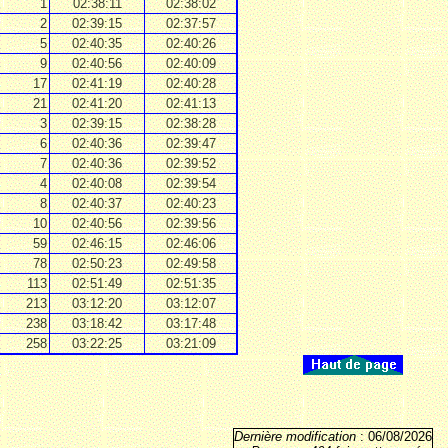
1
02:38:11
02:38:02
2
02:39:15
02:37:57
5
02:40:35
02:40:26
9
02:40:56
02:40:09
17
02:41:19
02:40:28
21
02:41:20
02:41:13
3
02:39:15
02:38:28
6
02:40:36
02:39:47
7
02:40:36
02:39:52
4
02:40:08
02:39:54
8
02:40:37
02:40:23
10
02:40:56
02:39:56
59
02:46:15
02:46:06
78
02:50:23
02:49:58
113
02:51:49
02:51:35
213
03:12:20
03:12:07
238
03:18:42
03:17:48
258
03:22:25
03:21:09
Dernière modification
: 06/08/2026