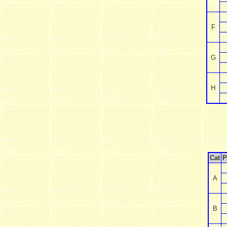
F
G
H
Cat
P
A
B