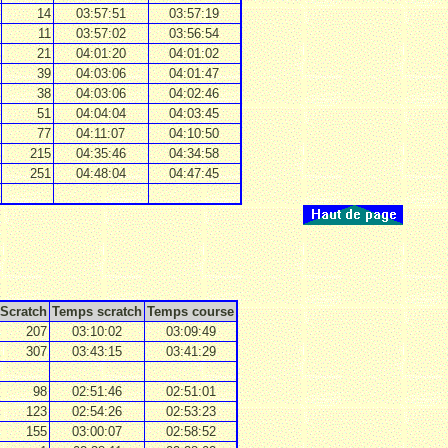
14
03:57:51
03:57:19
11
03:57:02
03:56:54
21
04:01:20
04:01:02
39
04:03:06
04:01:47
38
04:03:06
04:02:46
51
04:04:04
04:03:45
77
04:11:07
04:10:50
215
04:35:46
04:34:58
251
04:48:04
04:47:45
Scratch
Temps scratch
Temps course
207
03:10:02
03:09:49
307
03:43:15
03:41:29
98
02:51:46
02:51:01
123
02:54:26
02:53:23
155
03:00:07
02:58:52