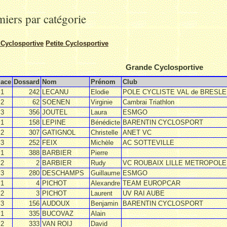
iers par catégorie
Cyclosportive
Petite Cyclosportive
Grande Cyclosportive
lace
Dossard
Nom
Prénom
Club
1
242
LECANU
Elodie
POLE CYCLISTE VAL de BRESLE
2
62
SOENEN
Virginie
Cambrai Triathlon
3
356
JOUTEL
Laura
ESMGO
1
158
LEPINE
Bénédicte
BARENTIN CYCLOSPORT
2
307
GATIGNOL
Christelle
ANET VC
3
252
FEIX
Michèle
AC SOTTEVILLE
1
388
BARBIER
Pierre
2
2
BARBIER
Rudy
VC ROUBAIX LILLE METROPOLE
3
280
DESCHAMPS
Guillaume
ESMGO
1
4
PICHOT
Alexandre
TEAM EUROPCAR
2
3
PICHOT
Laurent
UV RAI AUBE
3
156
AUDOUX
Benjamin
BARENTIN CYCLOSPORT
1
335
BUCOVAZ
Alain
2
333
VAN ROIJ
David