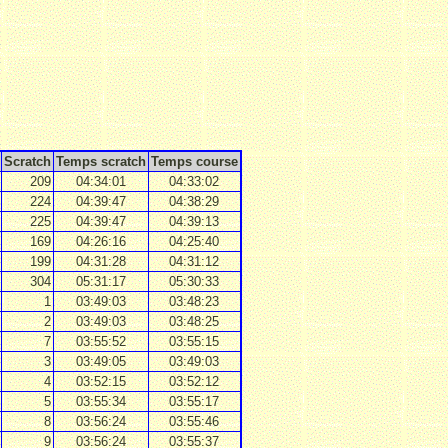
Scratch
Temps scratch
Temps course
209
04:34:01
04:33:02
224
04:39:47
04:38:29
225
04:39:47
04:39:13
169
04:26:16
04:25:40
199
04:31:28
04:31:12
304
05:31:17
05:30:33
1
03:49:03
03:48:23
2
03:49:03
03:48:25
7
03:55:52
03:55:15
3
03:49:05
03:49:03
4
03:52:15
03:52:12
5
03:55:34
03:55:17
8
03:56:24
03:55:46
9
03:56:24
03:55:37