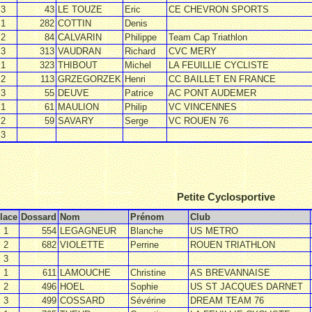
3
43
LE TOUZE
Eric
CE CHEVRON SPORTS
1
282
COTTIN
Denis
2
84
CALVARIN
Philippe
Team Cap Triathlon
3
313
VAUDRAN
Richard
CVC MERY
1
323
THIBOUT
Michel
LA FEUILLIE CYCLISTE
2
113
GRZEGORZEK
Henri
CC BAILLET EN FRANCE
3
55
DEUVE
Patrice
AC PONT AUDEMER
1
61
MAULION
Philip
VC VINCENNES
2
59
SAVARY
Serge
VC ROUEN 76
3
Petite Cyclosportive
lace
Dossard
Nom
Prénom
Club
1
554
LEGAGNEUR
Blanche
US METRO
2
682
VIOLETTE
Perrine
ROUEN TRIATHLON
3
1
611
LAMOUCHE
Christine
AS BREVANNAISE
2
496
HOEL
Sophie
US ST JACQUES DARNET
3
499
COSSARD
Sévérine
DREAM TEAM 76