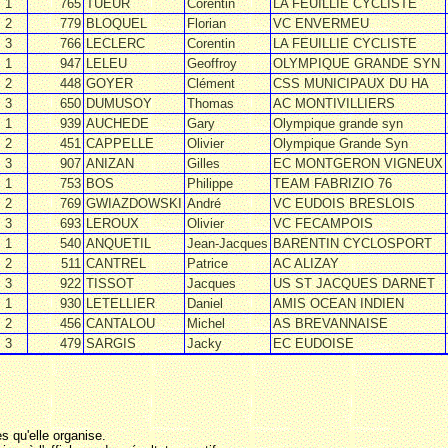
1
765
TUEUR
Corentin
LA FEUILLIE CYCLISTE
2
779
BLOQUEL
Florian
VC ENVERMEU
3
766
LECLERC
Corentin
LA FEUILLIE CYCLISTE
1
947
LELEU
Geoffroy
OLYMPIQUE GRANDE SYN
2
448
GOYER
Clément
CSS MUNICIPAUX DU HA
3
650
DUMUSOY
Thomas
AC MONTIVILLIERS
1
939
AUCHEDE
Gary
Olympique grande syn
2
451
CAPPELLE
Olivier
Olympique Grande Syn
3
907
ANIZAN
Gilles
EC MONTGERON VIGNEUX
1
753
BOS
Philippe
TEAM FABRIZIO 76
2
769
GWIAZDOWSKI
André
VC EUDOIS BRESLOIS
3
693
LEROUX
Olivier
VC FECAMPOIS
1
540
ANQUETIL
Jean-Jacques
BARENTIN CYCLOSPORT
2
511
CANTREL
Patrice
AC ALIZAY
3
922
TISSOT
Jacques
US ST JACQUES DARNET
1
930
LETELLIER
Daniel
AMIS OCEAN INDIEN
2
456
CANTALOU
Michel
AS BREVANNAISE
3
479
SARGIS
Jacky
EC EUDOISE
s qu'elle organise.