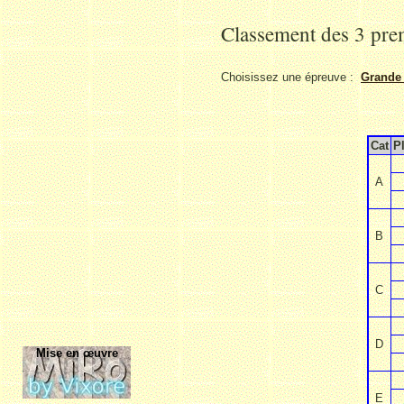
Classement des 3 prem
Choisissez une épreuve :
Grande 
Cat
P
A
B
C
D
Mise en œuvre
E