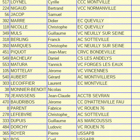
517
LOYNEL
Cyrille
CCC MONTVILLE
224
NIGAUD
Bertrand
VCC NORMANVILLE
56
JACOP
Samuel
392
MARRE
Didier
EC QUEVILLY
118
NICOLLE
Christophe
EC QUEVILLY
349
MULS
Guillaume
VC NEUILLY SUR SEINE
318
BERLING
Franck
AC SOTTEVILLE
350
MARQUES
Christophe
VC NEUILLY SUR SEINE
451
PIQUOT
Jean-Marc
CRVC BONDEVILLE
549
BACHELAY
Daniel
CS LES ANDELYS
553
MATURA
Yannick
VC FORGES LES EAUX
105
MOTTELAY
Jérome
VC VINCENNES
540
AUBERT
Gérard
AC MONTIVILLIERS
303
LECOIFFIER
Laurent
EC MONTVILLE
38
MONNIER-BENOIT
Nicolas
79
JEANSSENS
Jean-Claude
ACCTB SEVRAN
470
BAUDRIBOS
Jérome
CC D'HATTENVILLE FAU
8
PARENT
Fabrice
VC ROUEN 76
278
LEFEBVRE
Christophe_
AC SOTTEVILLE
333
DUPUIS
Guillaume
AS MARCOUSSIS
484
DORCHY
Ludovic
VC ROUEN 76
365
ROYER
Pierre
USSAPB
361
BOS
Cyril
USSAPB