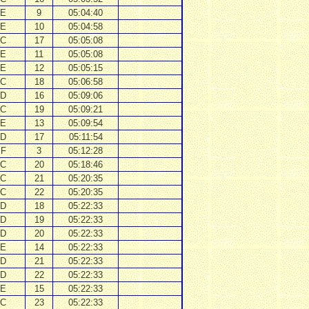
E
9
05:04:40
E
10
05:04:58
C
17
05:05:08
E
11
05:05:08
E
12
05:05:15
C
18
05:06:58
D
16
05:09:06
C
19
05:09:21
E
13
05:09:54
D
17
05:11:54
F
3
05:12:28
C
20
05:18:46
C
21
05:20:35
C
22
05:20:35
D
18
05:22:33
D
19
05:22:33
D
20
05:22:33
E
14
05:22:33
D
21
05:22:33
D
22
05:22:33
E
15
05:22:33
C
23
05:22:33