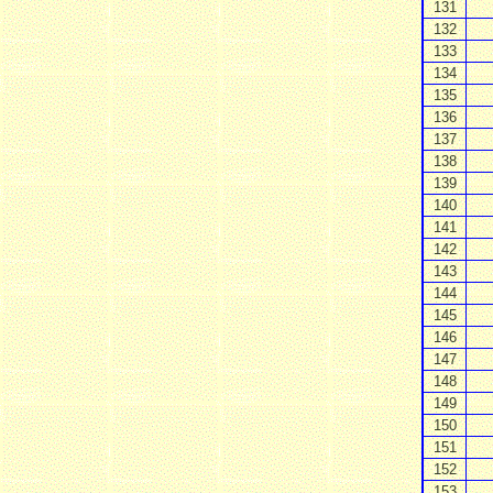
131
132
133
134
135
136
137
138
139
140
141
142
143
144
145
146
147
148
149
150
151
152
153