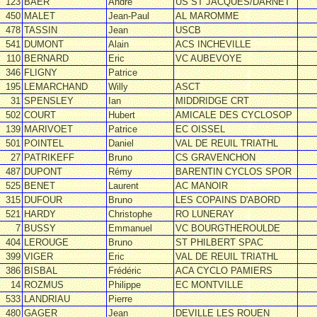
123
BAER
André
US ST JACQUES/DARNET
450
MALET
Jean-Paul
AL MAROMME
478
TASSIN
Jean
USCB
541
DUMONT
Alain
ACS INCHEVILLE
110
BERNARD
Eric
VC AUBEVOYE
346
FLIGNY
Patrice
195
LEMARCHAND
Willy
ASCT
31
SPENSLEY
Ian
MIDDRIDGE CRT
502
COURT
Hubert
AMICALE DES CYCLOSOP
139
MARIVOET
Patrice
EC OISSEL
501
POINTEL
Daniel
VAL DE REUIL TRIATHL
27
PATRIKEFF
Bruno
CS GRAVENCHON
487
DUPONT
Rémy
BARENTIN CYCLOS SPOR
525
BENET
Laurent
AC MANOIR
315
DUFOUR
Bruno
LES COPAINS D'ABORD
521
HARDY
Christophe
RO LUNERAY
7
BUSSY
Emmanuel
VC BOURGTHEROULDE
404
LEROUGE
Bruno
ST PHILBERT SPAC
399
VIGER
Eric
VAL DE REUIL TRIATHL
386
BISBAL
Frédéric
ACA CYCLO PAMIERS
14
ROZMUS
Philippe
EC MONTVILLE
533
LANDRIAU
Pierre
480
GAGER
Jean
DEVILLE LES ROUEN