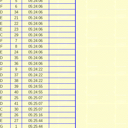
F
5
05:24:06
F
6
05:24:06
D
34
05:24:06
E
21
05:24:06
E
22
05:24:06
E
23
05:24:06
C
29
05:24:06
F
7
05:24:06
F
8
05:24:06
E
24
05:24:06
D
35
05:24:06
D
36
05:24:06
F
9
05:24:22
D
37
05:24:22
D
38
05:24:22
D
39
05:24:55
D
40
05:24:55
E
25
05:25:07
D
41
05:25:07
C
30
05:25:07
E
26
05:25:16
E
27
05:25:44
G
1
05:25:44