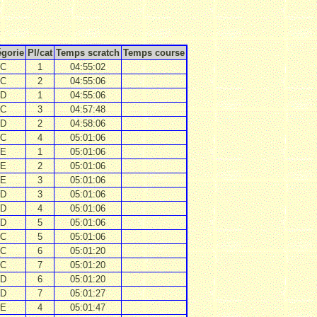
égorie
Pl/cat
Temps scratch
Temps course
C
1
04:55:02
C
2
04:55:06
D
1
04:55:06
C
3
04:57:48
D
2
04:58:06
C
4
05:01:06
E
1
05:01:06
E
2
05:01:06
E
3
05:01:06
D
3
05:01:06
D
4
05:01:06
D
5
05:01:06
C
5
05:01:06
C
6
05:01:20
C
7
05:01:20
D
6
05:01:20
D
7
05:01:27
E
4
05:01:47