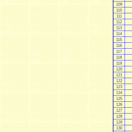
109
110
111
112
113
114
115
116
117
118
119
120
121
122
123
124
125
126
127
128
129
130