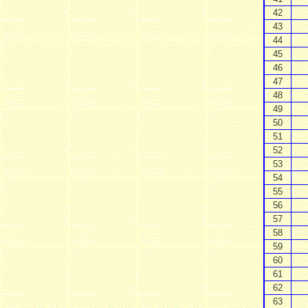
42
43
44
45
46
47
48
49
50
51
52
53
54
55
56
57
58
59
60
61
62
63