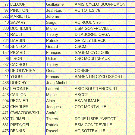
77
LELOUP
Guillaume
AMIS CYCLO BOUFFEMON
97
PINCHON
Jean-Luc
VC TOTES 76
522
MARIETTE
Jérome
40
SAVARY
Serge
VC ROUEN 76
380
DUCHEMIN
Michel
ESM GONFREVILLE
41
RAULT
Thierry
D.LABORNE ORGA
284
BARBIN
Patrick
GRIZZLY BERCK
438
SENECAL
Gérard
CSCM
152
PICARD
François
SAGEM CYCLO 95
96
LIRON
Didier
CSC MOULINEAUX
237
CACHOU
Thierry
89
DE OLIVEIRA
Oscar
CORBIE
11
YGOUT
Francis
BARENTIN CYCLOSPORT
486
DORCHY
Jean-Michel
157
LECONTE
Laurent
ASIC BOUTTENCOURT
423
CARLON
Michel
ASCCF
204
REGNIER
Alain
ESA AUMALE
452
CHARLES
Jacques
CCC MONTVILLE
471
GWIAZDOWSKI
André
307
TURMEL
Thierry
ROUE LIBRE YVETOT
381
PIEDNOEL
Patrick
ESM GONFREVILLE
475
DENNIS
Pascal
AC SOTTEVILLE