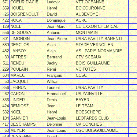
571
COEUR D'ACIE
Ludovic
VTT OCEANNE
359
HOUEL
Hervé
EC COURONNE
26
BOISRENOULT
David
AUBEVOYE
422
ROCA
Dominique
ACRC
129
NOEL
Jean-Marc
CE EXXON CHEMICAL
556
DE SOUSA
Antonio
MONTMAIN
301
LIMONDIN
Jean-Pierre
USSA PAVILLY BARENTI
389
DESCLOS
Alain
STADE VERNOLIEN
482
LANSOY
Alain
ASL PARIS NORMANDIE
30
AFFRES
Bertrand
CTV SCEAUX
511
RENDU
Jacky
BOIS GUILLAUME
229
POULAIN
Rémi
VC TOTES
504
MAREC
François
CCSC
50
JACQUET
William
356
LEBRUN
Laurent
USSA PAVILLY
62
CARON
Emmanuel
US YAINVILLE
336
LINDER
Denis
BAYER
424
REMIOSZ
Jean
LE TEAM
532
NOEL
Hervé
BOESCHEPE
104
SANNIER
Jean-Louis
LEOPARDS CLUB
417
DESCHAMPS
Delphine
UV CONCHES
60
MEYER
Jean-Louis
USC BOISGUILLAUME
518
DESSENNE
David