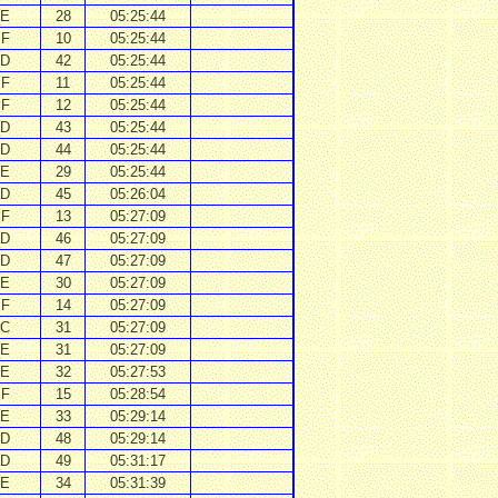
E
28
05:25:44
F
10
05:25:44
D
42
05:25:44
F
11
05:25:44
F
12
05:25:44
D
43
05:25:44
D
44
05:25:44
E
29
05:25:44
D
45
05:26:04
F
13
05:27:09
D
46
05:27:09
D
47
05:27:09
E
30
05:27:09
F
14
05:27:09
C
31
05:27:09
E
31
05:27:09
E
32
05:27:53
F
15
05:28:54
E
33
05:29:14
D
48
05:29:14
D
49
05:31:17
E
34
05:31:39