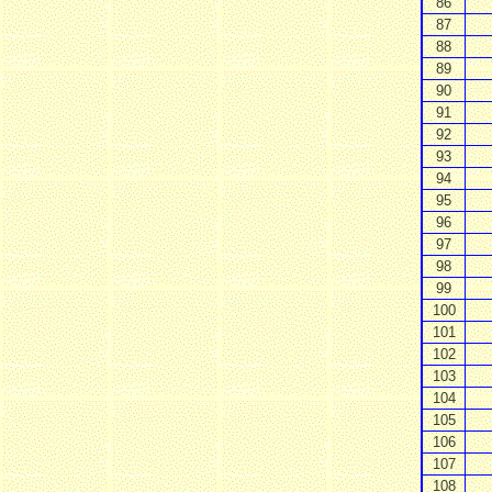
86
87
88
89
90
91
92
93
94
95
96
97
98
99
100
101
102
103
104
105
106
107
108