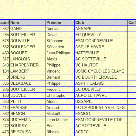
sard
Nom
Prénom
Club
Cat
362
GAND
Nicolas
ASSAPB
285
BOUTEILLER
David
EC QUEVILLY
378
DOUVILLE
Stéphane
ESM GONFREVILLE
332
BOULENGER
Sébastien
ASP LE HAVRE
459
BOQUET
Jean-Philippe
HATTEVILLE
317
LANGLOIS
Alexis
AC SOTTEVILLE
543
CHARPENTIER
Philippe
VC HAUTOT
134
LAMBERT
Vincent
USMC CYCLO LES CLAYE
3
BRIENS
Bernard
VC BOURTHEROULDE
535
DELABACE
Philippe
ASPTT CALAIS
286
BOUTEILLER
Frédéric
EC QUEVILLY
160
LOUVEL
Christophe
ACPO LE HAVRE
363
PETIT
Aldéric
USSAPB
414
FRAISSE
Arnaud
EC CAPOUEST YVELINES
562
HEMON
Mickaël
ESMGO
374
DUCHEMIN
Jean-Michel
ESM GONFREVILLE L'OR
272
BOURSY
Eric
AC SOTTEVILLE
473
DE SOUSA
Ribeiro
ACRFC