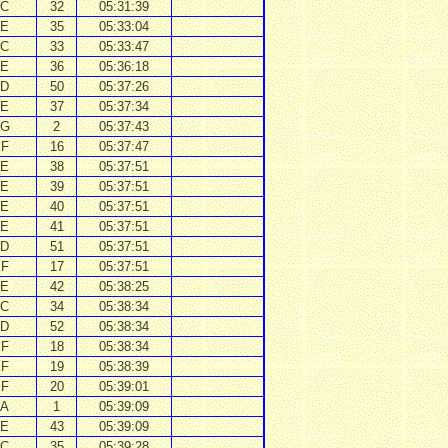
C
32
05:31:39
E
35
05:33:04
C
33
05:33:47
E
36
05:36:18
D
50
05:37:26
E
37
05:37:34
G
2
05:37:43
F
16
05:37:47
E
38
05:37:51
E
39
05:37:51
E
40
05:37:51
E
41
05:37:51
D
51
05:37:51
F
17
05:37:51
E
42
05:38:25
C
34
05:38:34
D
52
05:38:34
F
18
05:38:34
F
19
05:38:39
F
20
05:39:01
A
1
05:39:09
E
43
05:39:09
C
35
05:39:28