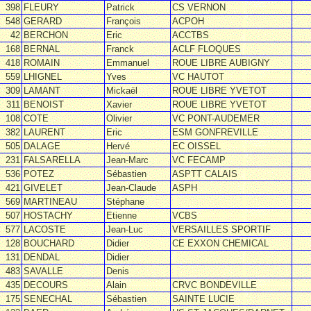
398
FLEURY
Patrick
CS VERNON
548
GERARD
François
ACPOH
42
BERCHON
Eric
ACCTBS
168
BERNAL
Franck
ACLF FLOQUES
418
ROMAIN
Emmanuel
ROUE LIBRE AUBIGNY
559
LHIGNEL
Yves
VC HAUTOT
309
LAMANT
Mickaël
ROUE LIBRE YVETOT
311
BENOIST
Xavier
ROUE LIBRE YVETOT
108
COTE
Olivier
VC PONT-AUDEMER
382
LAURENT
Eric
ESM GONFREVILLE
505
DALAGE
Hervé
EC OISSEL
231
FALSARELLA
Jean-Marc
VC FECAMP
536
POTEZ
Sébastien
ASPTT CALAIS
421
GIVELET
Jean-Claude
ASPH
569
MARTINEAU
Stéphane
507
HOSTACHY
Etienne
VCBS
577
LACOSTE
Jean-Luc
VERSAILLES SPORTIF
128
BOUCHARD
Didier
CE EXXON CHEMICAL
131
DENDAL
Didier
483
SAVALLE
Denis
435
DECOURS
Alain
CRVC BONDEVILLE
175
SENECHAL
Sébastien
SAINTE LUCIE