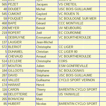
565
PEZET
Jacques
VS CRETEIL
48
DOUDET
Michel
USC BOIS GUILLAUME
545
CUMONT
Gaylord
VC ROUEN 76
59
FOUQUET
Pascal
SC BOULOGNE SUR MER
468
BAPE
Gérard
CCC MONTVILLE
209
MEYER
Benoit
UV NEUBOURG
219
ROPERT
Joël
EC COURONNE
6
DEBRUYNE
Emmanuel
VC BOURTHEROULDE
137
LAUGIER
Jean-Michel
572
BLERIOT
Christophe
CC LIGER
5
DUHAMEL
Christian
CC LIGER 80
4
CHEVAUD
Arnaud
VC BOURTHEROULDE
514
LECLERE
Christophe
CORS
377
MOUTON
Julien
ESM GONFREVILLE
184
GILLOOTS
Stéphane
SC BOULOGNAIS
287
DAVID
Stéphane
USC BOIS GUILLAUME
413
VALLEE
Guillaume
CYCLO SPORT VERNON
174
HARANT
Hervé
116
CARON
Thierry
BARENTIN CYCLO SPORT
69
DELOTTERIE
Gaël
US YAINVILLE
265
BONVICINI
Marc
85
HUBERT
Nicolas
BARENTIN CYCLO SPORT