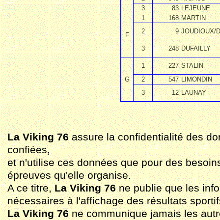
3
83
LEJEUNE
1
168
MARTIN
2
9
JOUDIOUX/
F
3
248
DUFAILLY
1
227
STALIN
G
2
547
LIMONDIN
3
12
LAUNAY
La Viking 76
assure la confidentialité des do
confiées,
et n'utilise ces données que pour des besoin
épreuves qu'elle organise.
A ce titre,
La Viking 76
ne publie que les inf
nécessaires à l'affichage des résultats sportif
La Viking 76
ne communique jamais les aut