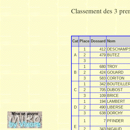
Classement des 3 prem
Cat
Place
Dossard
Nom
1
412
DESCHAMP
A
2
479
BUTEZ
3
1
680
TROY
B
2
424
GOUARD
3
583
CORITON
1
342
BOUTEILLE
C
2
705
DUBOST
3
109
BRICE
1
194
LAMBERT
D
2
490
LIBERSE
3
638
DORCHY
Mise en œuvre
1
7
PFINDER
E
2
343
NIGAUD