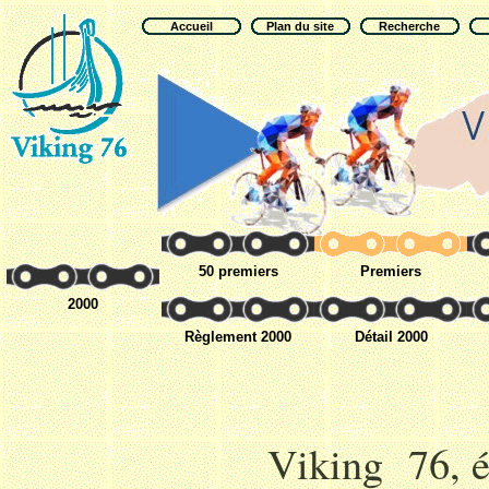
Accueil
Plan du site
Recherche
50 premiers
Premiers
2000
Règlement 2000
Détail 2000
Viking 76, é