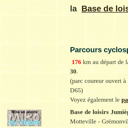
la
Base de loi
Parcours cyclosp
1
76
km au départ
de 
30
.
(parc coureur ouvert à 
D65)
Voyez également le
pa
Base de loisirs Jumi
Mise en œuvre
Motteville - Grémonvill