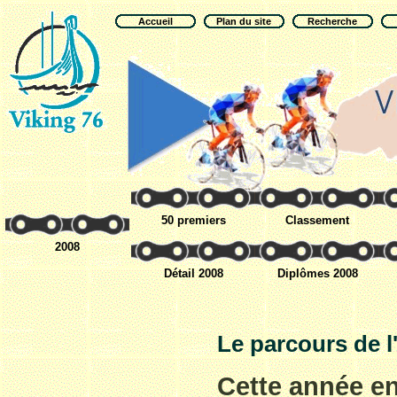
Accueil
Plan du site
Recherche
50 premiers
Classement
2008
Détail 2008
Diplômes 2008
Le parcours de l
C
ette année e