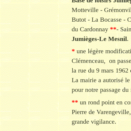
Base de loisirs Jumi
Motteville - Grémonvil
Butot - La Bocasse - C
du Cardonnay
**
- Sai
Jumièges-Le Mesnil
.
*
une légère modificati
Clémenceau, on passera
la rue du 9 mars 1962 
La mairie a autorisé l
pour notre passage du 
**
un rond point en co
Pierre de Varengeville,
grande vigilance.